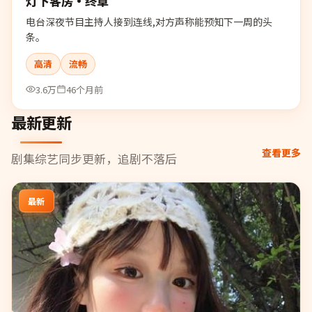
灯下客房·终章
电台深夜节目主持人接到连线,对方声称能预知下一周的头
条。
高清
流畅
3.6万
46个月前
最新更新
查看更多
剧集综艺同步更新，追剧不落后
最新