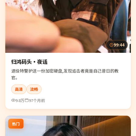
99:44
归鸿码头·夜话
退役特警护送一份加密硬盘,发现追击者竟是自己昔日的教
官。
高清
流畅
9.8万
97个月前
热门