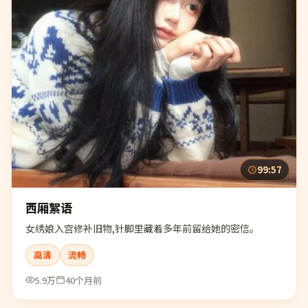
99:57
西厢絮语
女绣娘入宫修补旧物,针脚里藏着多年前留给她的密信。
高清
流畅
5.9万
40个月前