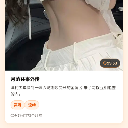
99:53
月落往事外传
渔村少年捡到一块会随潮汐变形的金属,引来了两拨互相追查
的人。
高清
流畅
9.7万
73个月前