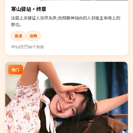
寒山驿站·终章
法庭上关键证人突然失声,他用眼神指向的人却是主审席上的
那位。
高清
流畅
9.8万
86个月前
热门