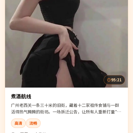
95:21
煮酒航线
广州老西关一条三十米的旧街，藏着十二家祖传食铺与一群
活得热气腾腾的街坊。一场拆迁公告，让所有人重新打量"老
味道"四个字。
高清
流畅