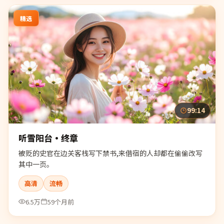
精选
99:14
听雪阳台·终章
被贬的史官在边关客栈写下禁书,来借宿的人却都在偷偷改写
其中一页。
高清
流畅
6.5万
59个月前