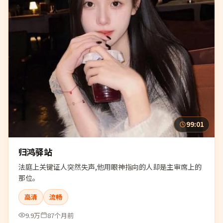
99:01
归鸿驿站
法庭上关键证人突然失声,他用眼神指向的人却是主审席上的
那位。
高清
流畅
9.9万
87个月前