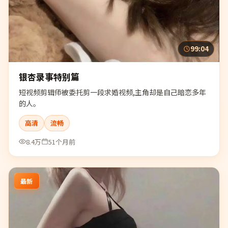
99:04
银杏录事特别篇
短视频剪辑师被委托剪一段求婚视频,主角却是自己暗恋多年
的人。
高清
流畅
8.4万
51个月前
最新