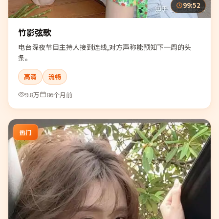
99:52
竹影弦歌
电台深夜节目主持人接到连线,对方声称能预知下一周的头
条。
高清
流畅
9.8万
86个月前
热门