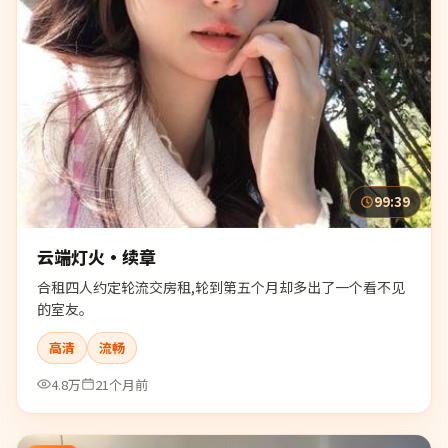
99:39
云端灯火·续章
合租四人约定轮流交房租,轮到第五个月却多出了一个看不见
的室友。
高清
流畅
4.8万
21个月前