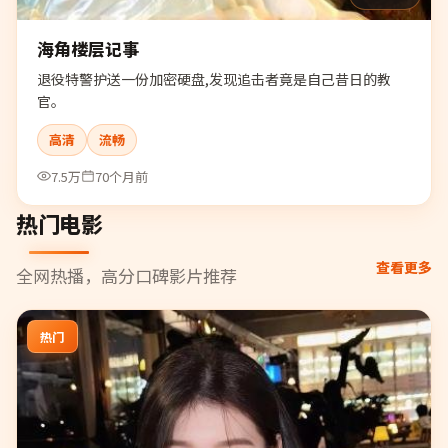
海角楼层记事
退役特警护送一份加密硬盘,发现追击者竟是自己昔日的教
官。
高清
流畅
7.5万
70个月前
热门电影
查看更多
全网热播，高分口碑影片推荐
热门