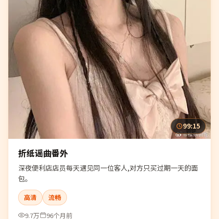
99:15
折纸谣曲番外
深夜便利店店员每天遇见同一位客人,对方只买过期一天的面
包。
高清
流畅
9.7万
96个月前